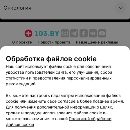
от 490 руб.
388,23 руб.
Онкология
Записаться
Записаться
МРТ головного мозга и
МРТ головного мозга и
эпипротокол (высокого
эпипротокол (высокого
разрешения) без
разрешения) с
О проекте
Новости проекта
Размещение рекламы
контрастного усиления
контрастным усилением
Медицинский маркетинг
Публичный договор
цена зависит от стоимости и
Обработка файлов cookie
Пользовательское соглашение
Способы оплаты
объема вводимого
препарата
Наш сайт использует файлы cookie для обеспечения
Вакансии
Партнеры
464,53 руб.
от 600 руб.
удобства пользователей сайта, его улучшения, сбора
Написать руководителю 103.by
статистики и предоставления персонализированных
Написать в поддержку
рекомендаций.
Записаться
Записаться
Персональные настройки cookie
Вы можете настроить параметры использования файлов
МРТ головного мозга и
МРТ головного мозга и
Обработка персональных данных
cookie или изменить свое согласие в более позднее время.
протокол
протокол
Для получения дополнительной информации о целях,
Нейродегенерация (для
Нейродегенерация (для
сроках и порядке использования файлов cookie вы
исключения болезни
исключения болезни
можете ознакомиться с нашей
Политикой обработки
Паркинсона)
Альцгеймера)
файлов cookie
442,08 руб.
442,08 руб.