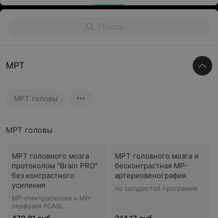
МРТ
МРТ головы
МРТ головы
МРТ головного мозга
МРТ головного мозга и
протоколом "Brain PRO"
бесконтрастная МР-
без контрастного
артериовенография
усиления
по сосудистой программе
МР-спектроскопия и МР-
перфузия PCASL